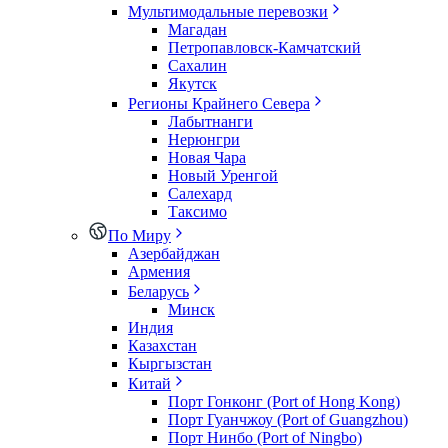
Мультимодальные перевозки
Магадан
Петропавловск-Камчатский
Сахалин
Якутск
Регионы Крайнего Севера
Лабытнанги
Нерюнгри
Новая Чара
Новый Уренгой
Салехард
Таксимо
По Миру
Азербайджан
Армения
Беларусь
Минск
Индия
Казахстан
Кыргызстан
Китай
Порт Гонконг (Port of Hong Kong)
Порт Гуанчжоу (Port of Guangzhou)
Порт Нинбо (Port of Ningbo)