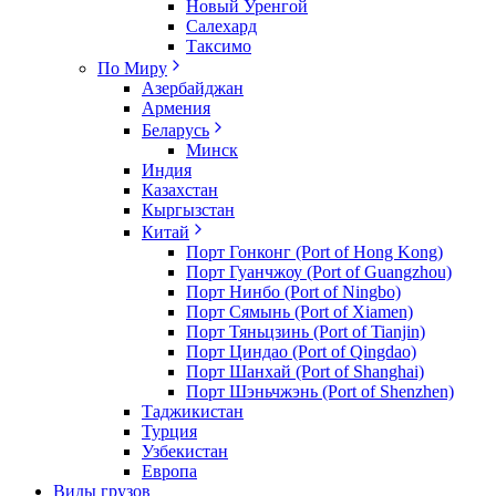
Новый Уренгой
Салехард
Таксимо
По Миру
Азербайджан
Армения
Беларусь
Минск
Индия
Казахстан
Кыргызстан
Китай
Порт Гонконг (Port of Hong Kong)
Порт Гуанчжоу (Port of Guangzhou)
Порт Нинбо (Port of Ningbo)
Порт Сямынь (Port of Xiamen)
Порт Тяньцзинь (Port of Tianjin)
Порт Циндао (Port of Qingdao)
Порт Шанхай (Port of Shanghai)
Порт Шэньчжэнь (Port of Shenzhen)
Таджикистан
Турция
Узбекистан
Европа
Виды грузов