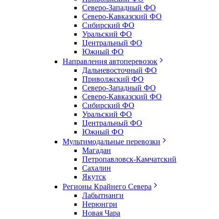
Северо-Западный ФО
Северо-Кавказский ФО
Сибирский ФО
Уральский ФО
Центральный ФО
Южный ФО
Направления автоперевозок
Дальневосточный ФО
Приволжский ФО
Северо-Западный ФО
Северо-Кавказский ФО
Сибирский ФО
Уральский ФО
Центральный ФО
Южный ФО
Мультимодальные перевозки
Магадан
Петропавловск-Камчатский
Сахалин
Якутск
Регионы Крайнего Севера
Лабытнанги
Нерюнгри
Новая Чара