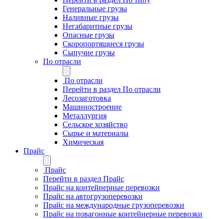
Генеральные грузы
Наливные грузы
Негабаритные грузы
Опасные грузы
Скоропортящиеся грузы
Сыпучие грузы
По отрасли
По отрасли
Перейти в раздел По отрасли
Лесозаготовка
Машиностроение
Металлургия
Сельское хозяйство
Сырье и материалы
Химическая
Прайс
Прайс
Перейти в раздел Прайс
Прайс на контейнерные перевозки
Прайс на автогрузоперевозки
Прайс на международные грузоперевозки
Прайс на повагонные контейнерные перевозки