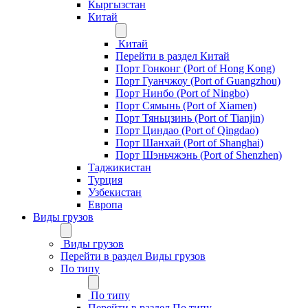
Кыргызстан
Китай
Китай
Перейти в раздел Китай
Порт Гонконг (Port of Hong Kong)
Порт Гуанчжоу (Port of Guangzhou)
Порт Нинбо (Port of Ningbo)
Порт Сямынь (Port of Xiamen)
Порт Тяньцзинь (Port of Tianjin)
Порт Циндао (Port of Qingdao)
Порт Шанхай (Port of Shanghai)
Порт Шэньчжэнь (Port of Shenzhen)
Таджикистан
Турция
Узбекистан
Европа
Виды грузов
Виды грузов
Перейти в раздел Виды грузов
По типу
По типу
Перейти в раздел По типу