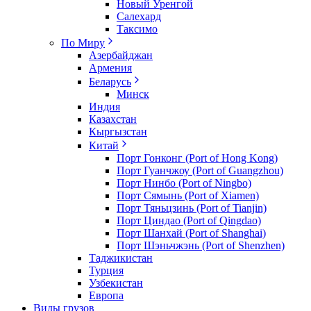
Новый Уренгой
Салехард
Таксимо
По Миру
Азербайджан
Армения
Беларусь
Минск
Индия
Казахстан
Кыргызстан
Китай
Порт Гонконг (Port of Hong Kong)
Порт Гуанчжоу (Port of Guangzhou)
Порт Нинбо (Port of Ningbo)
Порт Сямынь (Port of Xiamen)
Порт Тяньцзинь (Port of Tianjin)
Порт Циндао (Port of Qingdao)
Порт Шанхай (Port of Shanghai)
Порт Шэньчжэнь (Port of Shenzhen)
Таджикистан
Турция
Узбекистан
Европа
Виды грузов