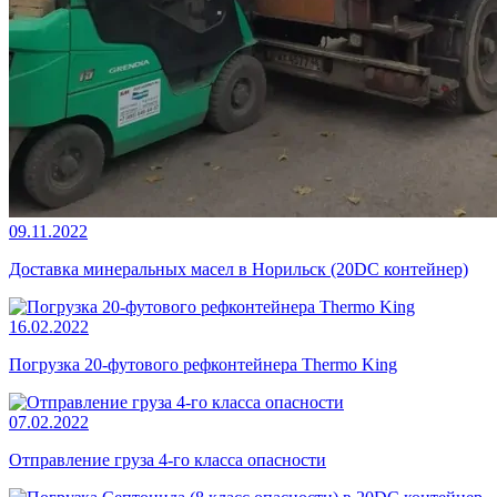
09.11.2022
Доставка минеральных масел в Норильск (20DC контейнер)
16.02.2022
Погрузка 20-футового рефконтейнера Thermo King
07.02.2022
Отправление груза 4-го класса опасности