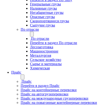
Генеральные грузы
Наливные грузы
Негабаритные грузы
Опасные грузы
Скоропортящиеся грузы
Сыпучие грузы
По отрасли
По отрасли
Перейти в раздел По отрасли
Лесозаготовка
Машиностроение
Металлургия
Сельское хозяйство
Сырье и материалы
Химическая
Прайс
Прайс
Перейти в раздел Прайс
Прайс на контейнерные перевозки
Прайс на автогрузоперевозки
Прайс на международные грузоперевозки
Прайс на повагонные контейнерные перевозки