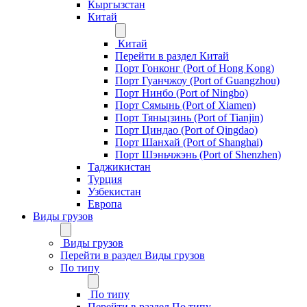
Кыргызстан
Китай
Китай
Перейти в раздел Китай
Порт Гонконг (Port of Hong Kong)
Порт Гуанчжоу (Port of Guangzhou)
Порт Нинбо (Port of Ningbo)
Порт Сямынь (Port of Xiamen)
Порт Тяньцзинь (Port of Tianjin)
Порт Циндао (Port of Qingdao)
Порт Шанхай (Port of Shanghai)
Порт Шэньчжэнь (Port of Shenzhen)
Таджикистан
Турция
Узбекистан
Европа
Виды грузов
Виды грузов
Перейти в раздел Виды грузов
По типу
По типу
Перейти в раздел По типу