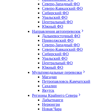
Северо-Западный ФО
Северо-Кавказский ФО
Сибирский ФО
Уральский ФО
Центральный ФО
Южный ФО
Направления автоперевозок
Дальневосточный ФО
Приволжский ФО
Северо-Западный ФО
Северо-Кавказский ФО
Сибирский ФО
Уральский ФО
Центральный ФО
Южный ФО
Мультимодальные перевозки
Магадан
Петропавловск-Камчатский
Сахалин
Якутск
Регионы Крайнего Севера
Лабытнанги
Нерюнгри
Новая Чара