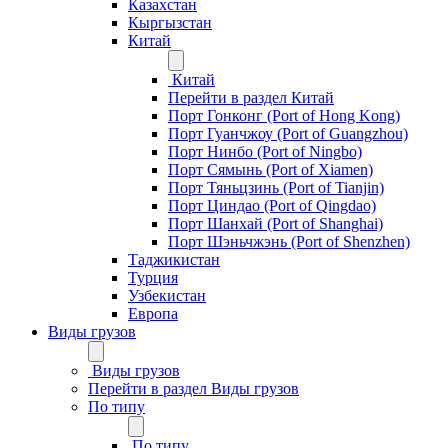
Казахстан
Кыргызстан
Китай
Китай
Перейти в раздел Китай
Порт Гонконг (Port of Hong Kong)
Порт Гуанчжоу (Port of Guangzhou)
Порт Нинбо (Port of Ningbo)
Порт Сямынь (Port of Xiamen)
Порт Тяньцзинь (Port of Tianjin)
Порт Циндао (Port of Qingdao)
Порт Шанхай (Port of Shanghai)
Порт Шэньчжэнь (Port of Shenzhen)
Таджикистан
Турция
Узбекистан
Европа
Виды грузов
Виды грузов
Перейти в раздел Виды грузов
По типу
По типу