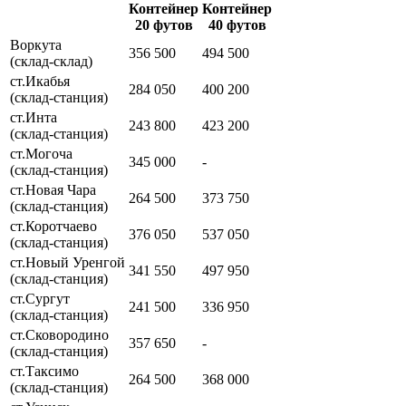
Контейнер
Контейнер
20 футов
40 футов
Воркута
356 500
494 500
(склад-склад)
ст.Икабья
284 050
400 200
(склад-станция)
ст.Инта
243 800
423 200
(склад-станция)
ст.Могоча
345 000
-
(склад-станция)
ст.Новая Чара
264 500
373 750
(склад-станция)
ст.Коротчаево
376 050
537 050
(склад-станция)
ст.Новый Уренгой
341 550
497 950
(склад-станция)
ст.Сургут
241 500
336 950
(склад-станция)
ст.Сковородино
357 650
-
(склад-станция)
ст.Таксимо
264 500
368 000
(склад-станция)