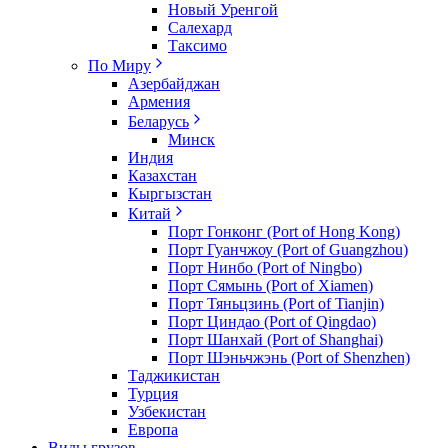
Новый Уренгой
Салехард
Таксимо
По Миру
Азербайджан
Армения
Беларусь
Минск
Индия
Казахстан
Кыргызстан
Китай
Порт Гонконг (Port of Hong Kong)
Порт Гуанчжоу (Port of Guangzhou)
Порт Нинбо (Port of Ningbo)
Порт Сямынь (Port of Xiamen)
Порт Тяньцзинь (Port of Tianjin)
Порт Циндао (Port of Qingdao)
Порт Шанхай (Port of Shanghai)
Порт Шэньчжэнь (Port of Shenzhen)
Таджикистан
Турция
Узбекистан
Европа
Виды грузов