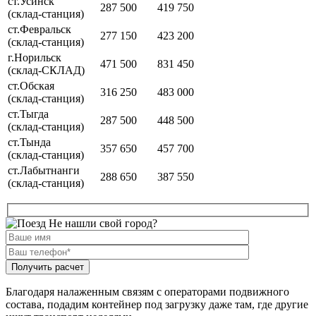
ст.Усинск
287 500
419 750
(склад-станция)
ст.Февральск
277 150
423 200
(склад-станция)
г.Норильск
471 500
831 450
(склад-СКЛАД)
ст.Обская
316 250
483 000
(склад-станция)
ст.Тыгда
287 500
448 500
(склад-станция)
ст.Тында
357 650
457 700
(склад-станция)
ст.Лабытнанги
288 650
387 550
(склад-станция)
Не нашли свой город?
Благодаря налаженным связям с операторами подвижного
состава, подадим контейнер под загрузку даже там, где другие