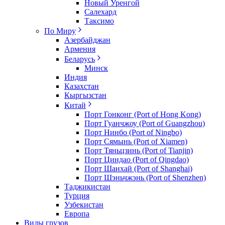
Новый Уренгой
Салехард
Таксимо
По Миру
Азербайджан
Армения
Беларусь
Минск
Индия
Казахстан
Кыргызстан
Китай
Порт Гонконг (Port of Hong Kong)
Порт Гуанчжоу (Port of Guangzhou)
Порт Нинбо (Port of Ningbo)
Порт Сямынь (Port of Xiamen)
Порт Тяньцзинь (Port of Tianjin)
Порт Циндао (Port of Qingdao)
Порт Шанхай (Port of Shanghai)
Порт Шэньчжэнь (Port of Shenzhen)
Таджикистан
Турция
Узбекистан
Европа
Виды грузов