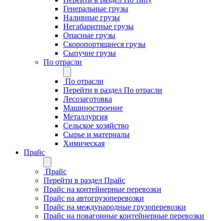
Генеральные грузы
Наливные грузы
Негабаритные грузы
Опасные грузы
Скоропортящиеся грузы
Сыпучие грузы
По отрасли
По отрасли
Перейти в раздел По отрасли
Лесозаготовка
Машиностроение
Металлургия
Сельское хозяйство
Сырье и материалы
Химическая
Прайс
Прайс
Перейти в раздел Прайс
Прайс на контейнерные перевозки
Прайс на автогрузоперевозки
Прайс на международные грузоперевозки
Прайс на повагонные контейнерные перевозки