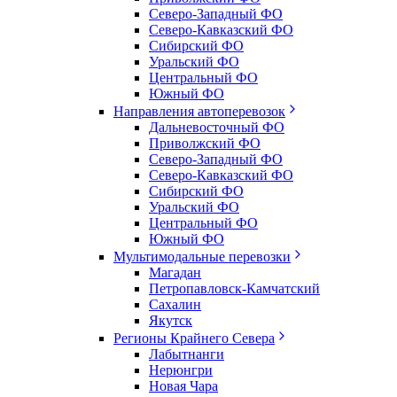
Северо-Западный ФО
Северо-Кавказский ФО
Сибирский ФО
Уральский ФО
Центральный ФО
Южный ФО
Направления автоперевозок
Дальневосточный ФО
Приволжский ФО
Северо-Западный ФО
Северо-Кавказский ФО
Сибирский ФО
Уральский ФО
Центральный ФО
Южный ФО
Мультимодальные перевозки
Магадан
Петропавловск-Камчатский
Сахалин
Якутск
Регионы Крайнего Севера
Лабытнанги
Нерюнгри
Новая Чара