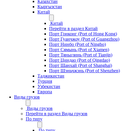
Казахстан
Кыргызстан
Китай
Китай
Перейти в раздел Китай
Порт Гонконг (Port of Hong Kong)
Порт Гуанчжоу (Port of Guangzhou)
Порт Нинбо (Port of Ningbo)
Порт Сямынь (Port of Xiamen)
Порт Тяньцзинь (Port of Tianjin)
Порт Циндао (Port of Qingdao)
Порт Шанхай (Port of Shanghai)
Порт Шэньчжэнь (Port of Shenzhen)
Таджикистан
Турция
Узбекистан
Европа
Виды грузов
Виды грузов
Перейти в раздел Виды грузов
По типу
По типу