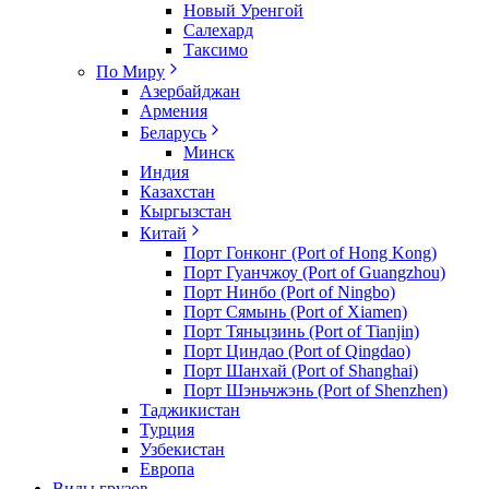
Новый Уренгой
Салехард
Таксимо
По Миру
Азербайджан
Армения
Беларусь
Минск
Индия
Казахстан
Кыргызстан
Китай
Порт Гонконг (Port of Hong Kong)
Порт Гуанчжоу (Port of Guangzhou)
Порт Нинбо (Port of Ningbo)
Порт Сямынь (Port of Xiamen)
Порт Тяньцзинь (Port of Tianjin)
Порт Циндао (Port of Qingdao)
Порт Шанхай (Port of Shanghai)
Порт Шэньчжэнь (Port of Shenzhen)
Таджикистан
Турция
Узбекистан
Европа
Виды грузов