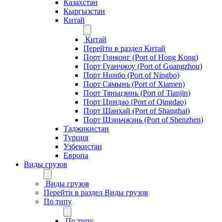
Казахстан
Кыргызстан
Китай
Китай
Перейти в раздел Китай
Порт Гонконг (Port of Hong Kong)
Порт Гуанчжоу (Port of Guangzhou)
Порт Нинбо (Port of Ningbo)
Порт Сямынь (Port of Xiamen)
Порт Тяньцзинь (Port of Tianjin)
Порт Циндао (Port of Qingdao)
Порт Шанхай (Port of Shanghai)
Порт Шэньчжэнь (Port of Shenzhen)
Таджикистан
Турция
Узбекистан
Европа
Виды грузов
Виды грузов
Перейти в раздел Виды грузов
По типу
По типу