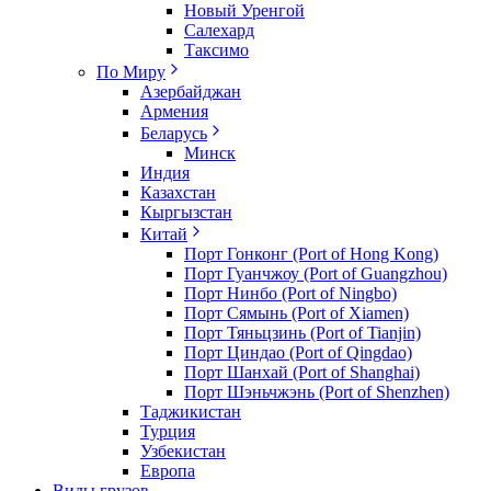
Новый Уренгой
Салехард
Таксимо
По Миру
Азербайджан
Армения
Беларусь
Минск
Индия
Казахстан
Кыргызстан
Китай
Порт Гонконг (Port of Hong Kong)
Порт Гуанчжоу (Port of Guangzhou)
Порт Нинбо (Port of Ningbo)
Порт Сямынь (Port of Xiamen)
Порт Тяньцзинь (Port of Tianjin)
Порт Циндао (Port of Qingdao)
Порт Шанхай (Port of Shanghai)
Порт Шэньчжэнь (Port of Shenzhen)
Таджикистан
Турция
Узбекистан
Европа
Виды грузов