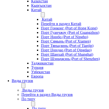
Казахстан
Кыргызстан
Китай
Китай
Перейти в раздел Китай
Порт Гонконг (Port of Hong Kong)
Порт Гуанчжоу (Port of Guangzhou)
Порт Нинбо (Port of Ningbo)
Порт Сямынь (Port of Xiamen)
Порт Тяньцзинь (Port of Tianjin)
Порт Циндао (Port of Qingdao)
Порт Шанхай (Port of Shanghai)
Порт Шэньчжэнь (Port of Shenzhen)
Таджикистан
Турция
Узбекистан
Европа
Виды грузов
Виды грузов
Перейти в раздел Виды грузов
По типу
По типу