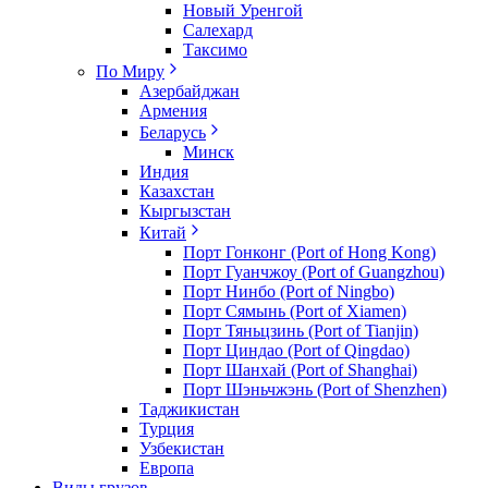
Новый Уренгой
Салехард
Таксимо
По Миру
Азербайджан
Армения
Беларусь
Минск
Индия
Казахстан
Кыргызстан
Китай
Порт Гонконг (Port of Hong Kong)
Порт Гуанчжоу (Port of Guangzhou)
Порт Нинбо (Port of Ningbo)
Порт Сямынь (Port of Xiamen)
Порт Тяньцзинь (Port of Tianjin)
Порт Циндао (Port of Qingdao)
Порт Шанхай (Port of Shanghai)
Порт Шэньчжэнь (Port of Shenzhen)
Таджикистан
Турция
Узбекистан
Европа
Виды грузов