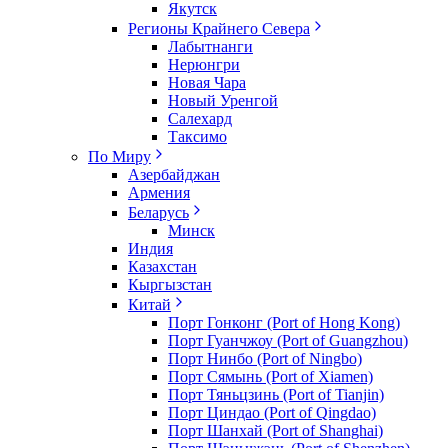
Якутск
Регионы Крайнего Севера
Лабытнанги
Нерюнгри
Новая Чара
Новый Уренгой
Салехард
Таксимо
По Миру
Азербайджан
Армения
Беларусь
Минск
Индия
Казахстан
Кыргызстан
Китай
Порт Гонконг (Port of Hong Kong)
Порт Гуанчжоу (Port of Guangzhou)
Порт Нинбо (Port of Ningbo)
Порт Сямынь (Port of Xiamen)
Порт Тяньцзинь (Port of Tianjin)
Порт Циндао (Port of Qingdao)
Порт Шанхай (Port of Shanghai)