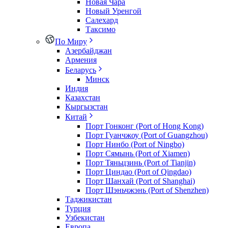
Новая Чара
Новый Уренгой
Салехард
Таксимо
По Миру
Азербайджан
Армения
Беларусь
Минск
Индия
Казахстан
Кыргызстан
Китай
Порт Гонконг (Port of Hong Kong)
Порт Гуанчжоу (Port of Guangzhou)
Порт Нинбо (Port of Ningbo)
Порт Сямынь (Port of Xiamen)
Порт Тяньцзинь (Port of Tianjin)
Порт Циндао (Port of Qingdao)
Порт Шанхай (Port of Shanghai)
Порт Шэньчжэнь (Port of Shenzhen)
Таджикистан
Турция
Узбекистан
Европа