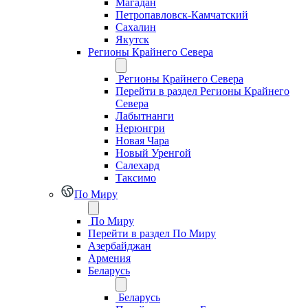
Магадан
Петропавловск-Камчатский
Сахалин
Якутск
Регионы Крайнего Севера
Регионы Крайнего Севера
Перейти в раздел Регионы Крайнего
Севера
Лабытнанги
Нерюнгри
Новая Чара
Новый Уренгой
Салехард
Таксимо
По Миру
По Миру
Перейти в раздел По Миру
Азербайджан
Армения
Беларусь
Беларусь