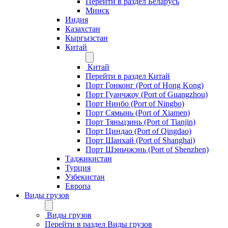
Перейти в раздел Беларусь
Минск
Индия
Казахстан
Кыргызстан
Китай
Китай
Перейти в раздел Китай
Порт Гонконг (Port of Hong Kong)
Порт Гуанчжоу (Port of Guangzhou)
Порт Нинбо (Port of Ningbo)
Порт Сямынь (Port of Xiamen)
Порт Тяньцзинь (Port of Tianjin)
Порт Циндао (Port of Qingdao)
Порт Шанхай (Port of Shanghai)
Порт Шэньчжэнь (Port of Shenzhen)
Таджикистан
Турция
Узбекистан
Европа
Виды грузов
Виды грузов
Перейти в раздел Виды грузов