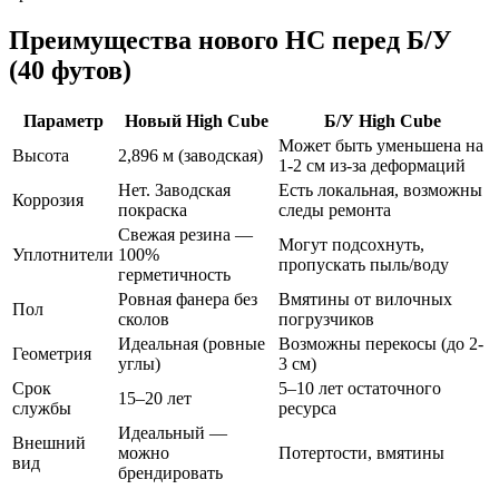
Преимущества нового HC перед Б/У
(40 футов)
Параметр
Новый High Cube
Б/У High Cube
Может быть уменьшена на
Высота
2,896 м (заводская)
1-2 см из-за деформаций
Нет. Заводская
Есть локальная, возможны
Коррозия
покраска
следы ремонта
Свежая резина —
Могут подсохнуть,
Уплотнители
100%
пропускать пыль/воду
герметичность
Ровная фанера без
Вмятины от вилочных
Пол
сколов
погрузчиков
Идеальная (ровные
Возможны перекосы (до 2-
Геометрия
углы)
3 см)
Срок
5–10 лет остаточного
15–20 лет
службы
ресурса
Идеальный —
Внешний
можно
Потертости, вмятины
вид
брендировать