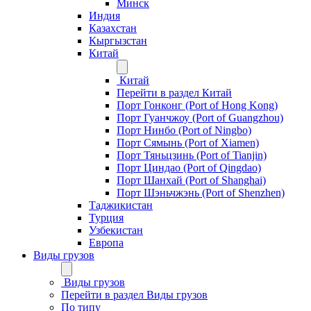
Минск
Индия
Казахстан
Кыргызстан
Китай
Китай
Перейти в раздел Китай
Порт Гонконг (Port of Hong Kong)
Порт Гуанчжоу (Port of Guangzhou)
Порт Нинбо (Port of Ningbo)
Порт Сямынь (Port of Xiamen)
Порт Тяньцзинь (Port of Tianjin)
Порт Циндао (Port of Qingdao)
Порт Шанхай (Port of Shanghai)
Порт Шэньчжэнь (Port of Shenzhen)
Таджикистан
Турция
Узбекистан
Европа
Виды грузов
Виды грузов
Перейти в раздел Виды грузов
По типу