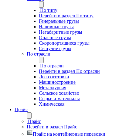
По типу
Перейти в раздел По типу
Генеральные грузы
Наливные грузы
Негабаритные грузы
Опасные грузы
Скоропортящиеся грузы
Сыпучие грузы
По отрасли
По отрасли
Перейти в раздел По отрасли
Лесозаготовка
Машиностроение
Металлургия
Сельское хозяйство
Сырье и материалы
Химическая
Прайс
Прайс
Перейти в раздел Прайс
Прайс на контейнерные перевозки