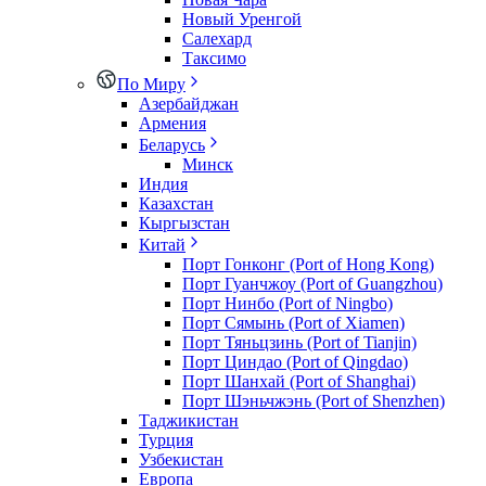
Новый Уренгой
Салехард
Таксимо
По Миру
Азербайджан
Армения
Беларусь
Минск
Индия
Казахстан
Кыргызстан
Китай
Порт Гонконг (Port of Hong Kong)
Порт Гуанчжоу (Port of Guangzhou)
Порт Нинбо (Port of Ningbo)
Порт Сямынь (Port of Xiamen)
Порт Тяньцзинь (Port of Tianjin)
Порт Циндао (Port of Qingdao)
Порт Шанхай (Port of Shanghai)
Порт Шэньчжэнь (Port of Shenzhen)
Таджикистан
Турция
Узбекистан
Европа