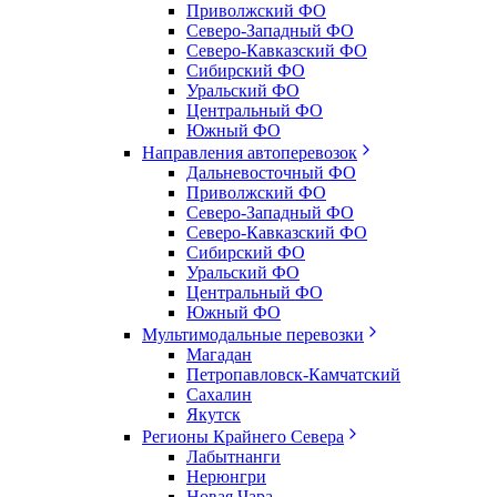
Приволжский ФО
Северо-Западный ФО
Северо-Кавказский ФО
Сибирский ФО
Уральский ФО
Центральный ФО
Южный ФО
Направления автоперевозок
Дальневосточный ФО
Приволжский ФО
Северо-Западный ФО
Северо-Кавказский ФО
Сибирский ФО
Уральский ФО
Центральный ФО
Южный ФО
Мультимодальные перевозки
Магадан
Петропавловск-Камчатский
Сахалин
Якутск
Регионы Крайнего Севера
Лабытнанги
Нерюнгри
Новая Чара