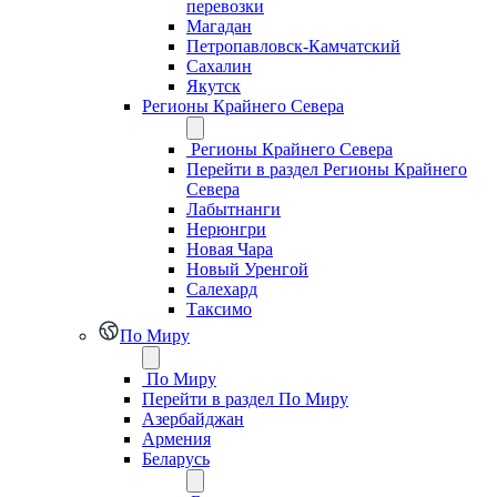
перевозки
Магадан
Петропавловск-Камчатский
Сахалин
Якутск
Регионы Крайнего Севера
Регионы Крайнего Севера
Перейти в раздел Регионы Крайнего
Севера
Лабытнанги
Нерюнгри
Новая Чара
Новый Уренгой
Салехард
Таксимо
По Миру
По Миру
Перейти в раздел По Миру
Азербайджан
Армения
Беларусь