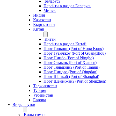
Беларусь
Перейти в раздел Беларусь
Минск
Индия
Казахстан
Кыргызстан
Китай
Китай
Перейти в раздел Китай
Порт Гонконг (Port of Hong Kong)
Порт Гуанчжоу (Port of Guangzhou)
Порт Нинбо (Port of Ningbo)
Порт Сямынь (Port of Xiamen)
Порт Тяньцзинь (Port of Tianjin)
Порт Циндао (Port of Qingdao)
Порт Шанхай (Port of Shanghai)
Порт Шэньчжэнь (Port of Shenzhen)
Таджикистан
Турция
Узбекистан
Европа
Виды грузов
Виды грузов