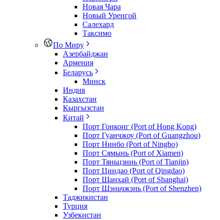
Новая Чара
Новый Уренгой
Салехард
Таксимо
По Миру
Азербайджан
Армения
Беларусь
Минск
Индия
Казахстан
Кыргызстан
Китай
Порт Гонконг (Port of Hong Kong)
Порт Гуанчжоу (Port of Guangzhou)
Порт Нинбо (Port of Ningbo)
Порт Сямынь (Port of Xiamen)
Порт Тяньцзинь (Port of Tianjin)
Порт Циндао (Port of Qingdao)
Порт Шанхай (Port of Shanghai)
Порт Шэньчжэнь (Port of Shenzhen)
Таджикистан
Турция
Узбекистан