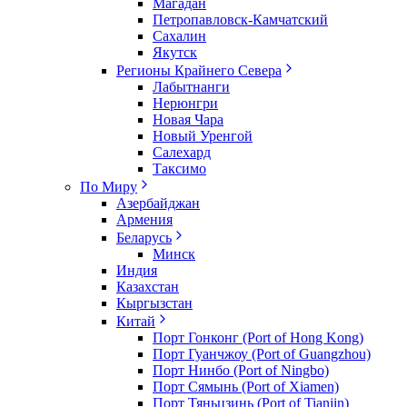
Магадан
Петропавловск-Камчатский
Сахалин
Якутск
Регионы Крайнего Севера
Лабытнанги
Нерюнгри
Новая Чара
Новый Уренгой
Салехард
Таксимо
По Миру
Азербайджан
Армения
Беларусь
Минск
Индия
Казахстан
Кыргызстан
Китай
Порт Гонконг (Port of Hong Kong)
Порт Гуанчжоу (Port of Guangzhou)
Порт Нинбо (Port of Ningbo)
Порт Сямынь (Port of Xiamen)
Порт Тяньцзинь (Port of Tianjin)