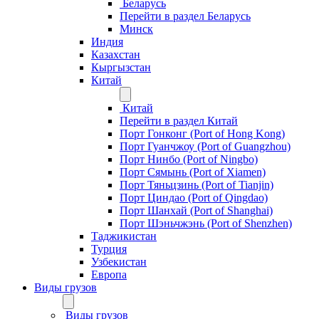
Беларусь
Перейти в раздел Беларусь
Минск
Индия
Казахстан
Кыргызстан
Китай
Китай
Перейти в раздел Китай
Порт Гонконг (Port of Hong Kong)
Порт Гуанчжоу (Port of Guangzhou)
Порт Нинбо (Port of Ningbo)
Порт Сямынь (Port of Xiamen)
Порт Тяньцзинь (Port of Tianjin)
Порт Циндао (Port of Qingdao)
Порт Шанхай (Port of Shanghai)
Порт Шэньчжэнь (Port of Shenzhen)
Таджикистан
Турция
Узбекистан
Европа
Виды грузов
Виды грузов