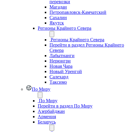
перевозки
Магадан
Петропавловск-Камчатский
Сахалин
Якутск
Регионы Крайнего Севера
Регионы Крайнего Севера
Перейти в раздел Регионы Крайнего
Севера
Лабытнанги
Нерюнгри
Новая Чара
Новый Уренгой
Салехард
Таксимо
По Миру
По Миру
Перейти в раздел По Миру
Азербайджан
Армения
Беларусь