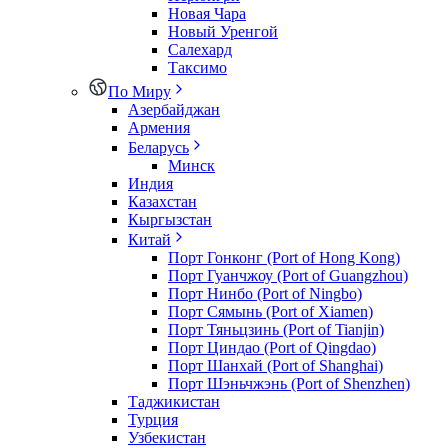
Новая Чара
Новый Уренгой
Салехард
Таксимо
По Миру
Азербайджан
Армения
Беларусь
Минск
Индия
Казахстан
Кыргызстан
Китай
Порт Гонконг (Port of Hong Kong)
Порт Гуанчжоу (Port of Guangzhou)
Порт Нинбо (Port of Ningbo)
Порт Сямынь (Port of Xiamen)
Порт Тяньцзинь (Port of Tianjin)
Порт Циндао (Port of Qingdao)
Порт Шанхай (Port of Shanghai)
Порт Шэньчжэнь (Port of Shenzhen)
Таджикистан
Турция
Узбекистан