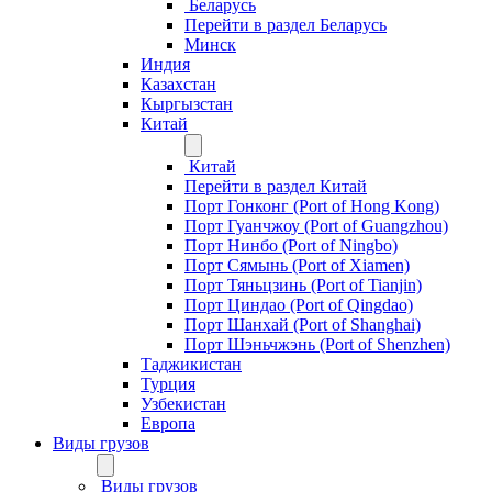
Беларусь
Перейти в раздел Беларусь
Минск
Индия
Казахстан
Кыргызстан
Китай
Китай
Перейти в раздел Китай
Порт Гонконг (Port of Hong Kong)
Порт Гуанчжоу (Port of Guangzhou)
Порт Нинбо (Port of Ningbo)
Порт Сямынь (Port of Xiamen)
Порт Тяньцзинь (Port of Tianjin)
Порт Циндао (Port of Qingdao)
Порт Шанхай (Port of Shanghai)
Порт Шэньчжэнь (Port of Shenzhen)
Таджикистан
Турция
Узбекистан
Европа
Виды грузов
Виды грузов