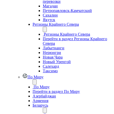
перевозки
Магадан
Петропавловск-Камчатский
Сахалин
Якутск
Регионы Крайнего Севера
Регионы Крайнего Севера
Перейти в раздел Регионы Крайнего
Севера
Лабытнанги
Нерюнгри
Новая Чара
Новый Уренгой
Салехард
Таксимо
По Миру
По Миру
Перейти в раздел По Миру
Азербайджан
Армения
Беларусь