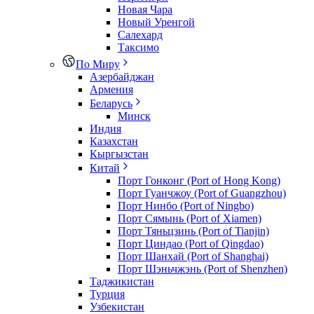
Новая Чара
Новый Уренгой
Салехард
Таксимо
По Миру
Азербайджан
Армения
Беларусь
Минск
Индия
Казахстан
Кыргызстан
Китай
Порт Гонконг (Port of Hong Kong)
Порт Гуанчжоу (Port of Guangzhou)
Порт Нинбо (Port of Ningbo)
Порт Сямынь (Port of Xiamen)
Порт Тяньцзинь (Port of Tianjin)
Порт Циндао (Port of Qingdao)
Порт Шанхай (Port of Shanghai)
Порт Шэньчжэнь (Port of Shenzhen)
Таджикистан
Турция
Узбекистан