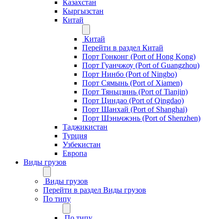
Казахстан
Кыргызстан
Китай
Китай
Перейти в раздел Китай
Порт Гонконг (Port of Hong Kong)
Порт Гуанчжоу (Port of Guangzhou)
Порт Нинбо (Port of Ningbo)
Порт Сямынь (Port of Xiamen)
Порт Тяньцзинь (Port of Tianjin)
Порт Циндао (Port of Qingdao)
Порт Шанхай (Port of Shanghai)
Порт Шэньчжэнь (Port of Shenzhen)
Таджикистан
Турция
Узбекистан
Европа
Виды грузов
Виды грузов
Перейти в раздел Виды грузов
По типу
По типу