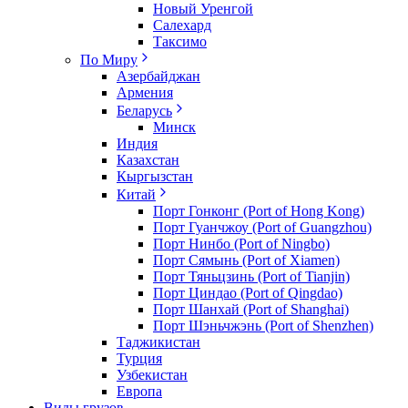
Новый Уренгой
Салехард
Таксимо
По Миру
Азербайджан
Армения
Беларусь
Минск
Индия
Казахстан
Кыргызстан
Китай
Порт Гонконг (Port of Hong Kong)
Порт Гуанчжоу (Port of Guangzhou)
Порт Нинбо (Port of Ningbo)
Порт Сямынь (Port of Xiamen)
Порт Тяньцзинь (Port of Tianjin)
Порт Циндао (Port of Qingdao)
Порт Шанхай (Port of Shanghai)
Порт Шэньчжэнь (Port of Shenzhen)
Таджикистан
Турция
Узбекистан
Европа
Виды грузов