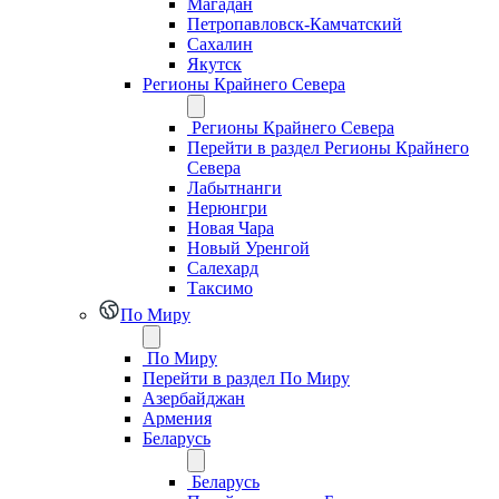
Магадан
Петропавловск-Камчатский
Сахалин
Якутск
Регионы Крайнего Севера
Регионы Крайнего Севера
Перейти в раздел Регионы Крайнего
Севера
Лабытнанги
Нерюнгри
Новая Чара
Новый Уренгой
Салехард
Таксимо
По Миру
По Миру
Перейти в раздел По Миру
Азербайджан
Армения
Беларусь
Беларусь