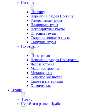
По типу
По типу
Перейти в раздел По типу
Генеральные грузы
Наливные грузы
Негабаритные грузы
Опасные грузы
Скоропортящиеся грузы
Сыпучие грузы
По отрасли
По отрасли
Перейти в раздел По отрасли
Лесозаготовка
Машиностроение
Металлургия
Сельское хозяйство
Сырье и материалы
Химическая
Прайс
Прайс
Перейти в раздел Прайс