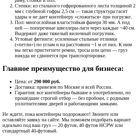
раму, стойки и пол.
Стенки: из стального гофрированного листа толщиной 2
мм с глубиной гофры 2,5 см — такая структура гасит
удары и не дает контейнеру «сложиться» при погрузке.
Пол: многослойная влагостойкая фанера 30 мм. А под
ней — поперечные швеллеры-лаги через каждые ~40 см.
Выдержит даже тяжелый вилочный погрузчик.
Угловые фитинги: усиленные стальные отливки
(«петли») по углам и на расстоянии ~1 м от них. К ним
вы легко пристегнете ремни, тросы или цепи — груз
никуда не сдвинется при транспортировке.
Главное преимущество для бизнеса:
Цена: от
290 000 руб.
Доставка: привезем по Москве и всей России.
Гарантия: все контейнеры бывшие в употреблении, но
прошедшие строгий отбор — без пробоин, с родными
уплотнителями дверей и работающими замками.
Не ждите, пока контейнеры подорожают! Звоните или
оставляйте заявку на сайте. Мы поможем подобрать вариант
идеально под ваш груз — 20 футов, 40 футов HCPW или
стандартный 40-футовый.