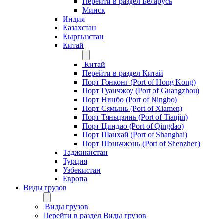
Перейти в раздел Беларусь
Минск
Индия
Казахстан
Кыргызстан
Китай
Китай
Перейти в раздел Китай
Порт Гонконг (Port of Hong Kong)
Порт Гуанчжоу (Port of Guangzhou)
Порт Нинбо (Port of Ningbo)
Порт Сямынь (Port of Xiamen)
Порт Тяньцзинь (Port of Tianjin)
Порт Циндао (Port of Qingdao)
Порт Шанхай (Port of Shanghai)
Порт Шэньчжэнь (Port of Shenzhen)
Таджикистан
Турция
Узбекистан
Европа
Виды грузов
Виды грузов
Перейти в раздел Виды грузов