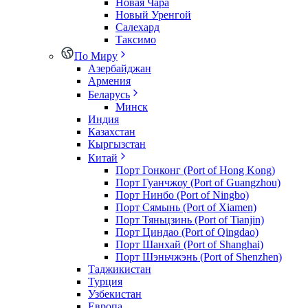
Новая Чара
Новый Уренгой
Салехард
Таксимо
По Миру
Азербайджан
Армения
Беларусь
Минск
Индия
Казахстан
Кыргызстан
Китай
Порт Гонконг (Port of Hong Kong)
Порт Гуанчжоу (Port of Guangzhou)
Порт Нинбо (Port of Ningbo)
Порт Сямынь (Port of Xiamen)
Порт Тяньцзинь (Port of Tianjin)
Порт Циндао (Port of Qingdao)
Порт Шанхай (Port of Shanghai)
Порт Шэньчжэнь (Port of Shenzhen)
Таджикистан
Турция
Узбекистан
Европа